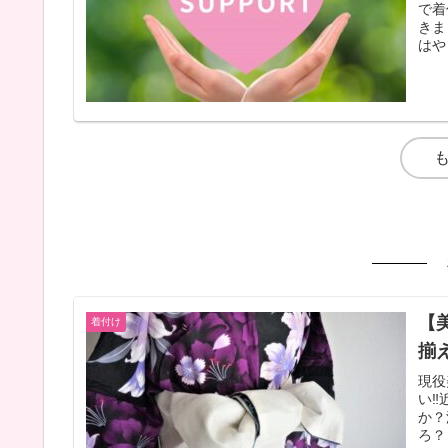
で着
きま
はや
【
着付け
揃
現役
い‼
か？
ろ？