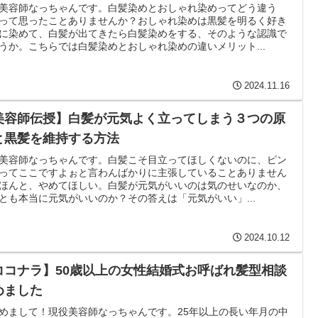
美容師なっちゃんです。白髪染めとおしゃれ染めってどう違う
って思ったことありませんか？おしゃれ染めは黒髪を明るく好き
に染めて、白髪が出てきたら白髪染めをする、そのような認識で
うか。こちらでは白髪染めとおしゃれ染めの違いメリット...
2024.11.16
美容師伝授】白髪が元気よく立ってしまう３つの原
と黒髪を維持する方法
美容師なっちゃんです。白髪こそ目立ってほしくないのに、ピン
ってここですよぉと言わんばかりに主張していることありません
ほんと、やめてほしい。白髪が元気がいいのは気のせいなのか、
とも本当に元気がいいのか？その答えは「元気がいい」...
2024.10.12
ココナラ】50歳以上の女性結婚式お呼ばれ髪型相談
めました
めまして！現役美容師なっちゃんです。25年以上の長い年月の中