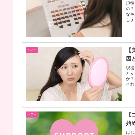
現役
の？
な色
しょ
【
ヘアー
因
現役
と立
か？
それ
【
ヘアー
始
はじ