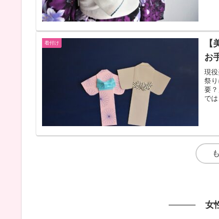
【
着付け
お
現役
祭り
要？
では
女