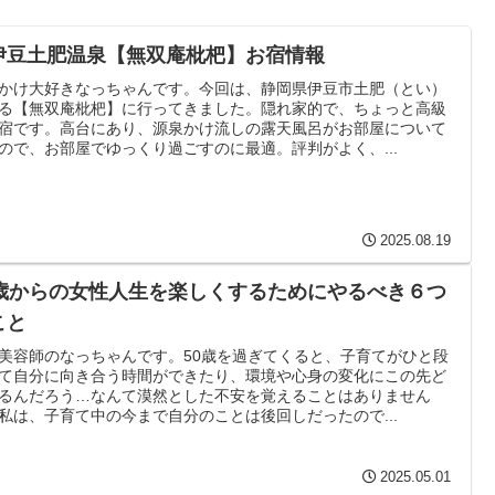
伊豆土肥温泉【無双庵枇杷】お宿情報
かけ大好きなっちゃんです。今回は、静岡県伊豆市土肥（とい）
る【無双庵枇杷】に行ってきました。隠れ家的で、ちょっと高級
宿です。高台にあり、源泉かけ流しの露天風呂がお部屋について
ので、お部屋でゆっくり過ごすのに最適。評判がよく、...
2025.08.19
0歳からの女性人生を楽しくするためにやるべき６つ
こと
美容師のなっちゃんです。50歳を過ぎてくると、子育てがひと段
て自分に向き合う時間ができたり、環境や心身の変化にこの先ど
るんだろう…なんて漠然とした不安を覚えることはありません
私は、子育て中の今まで自分のことは後回しだったので...
2025.05.01