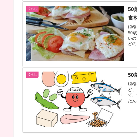
5
くらし
食
現役
50
いの
どの
5
くらし
現役
ど、
て、
たん