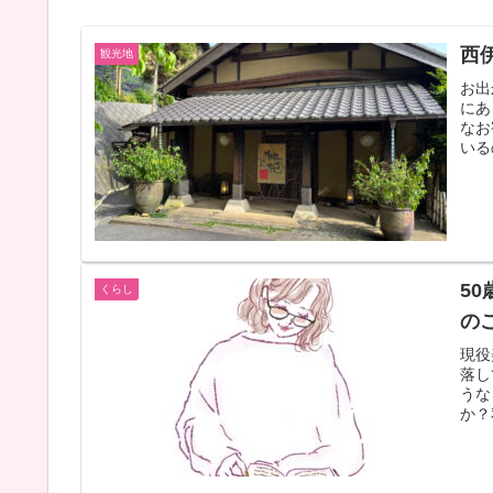
西
観光地
お出
にあ
なお
いる
5
くらし
の
現役
落し
うな
か？