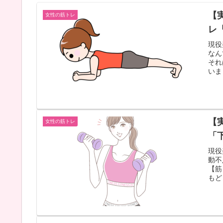
【
女性の筋トレ
レ
現役
なん
それ
いま
【
女性の筋トレ
「
現役
動不
【筋
もど