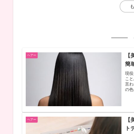
【
ヘアー
簡
現役
こと
言わ
の色
【
ヘアー
ト