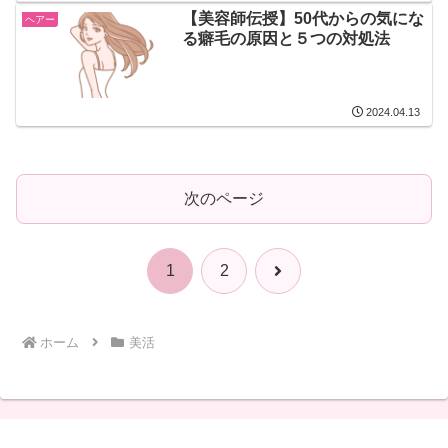
【美容師伝授】50代からの気にな
ヘアー
る癖毛の原因と５つの対処法
2024.04.13
次のページ
次
1
2
へ
ホーム
美活