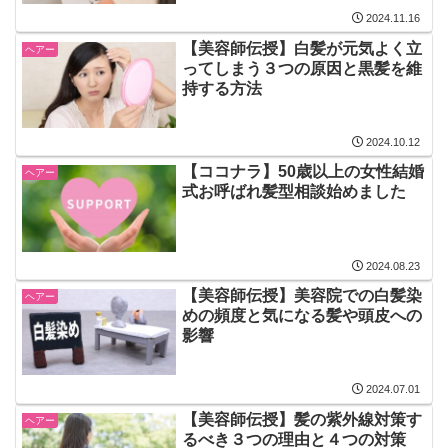
2024.11.16
【美容師伝授】白髪が元気よく立
ヘアー
ってしまう３つの原因と黒髪を維
持する方法
2024.10.12
【ココナラ】50歳以上の女性結婚
ヘアー
式お呼ばれ髪型相談始めました
2024.08.23
【美容師伝授】美容院での白髪染
ヘアー
めの頻度と気になる髪や頭皮への
影響
2024.07.01
【美容師伝授】髪の紫外線対策す
ヘアー
るべき３つの理由と４つの対策