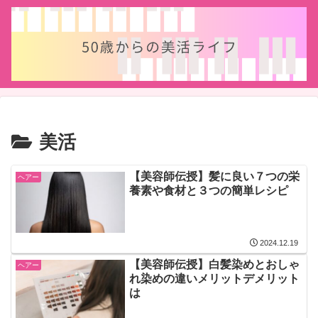
美活
【美容師伝授】髪に良い７つの栄
ヘアー
養素や食材と３つの簡単レシピ
2024.12.19
【美容師伝授】白髪染めとおしゃ
ヘアー
れ染めの違いメリットデメリット
は