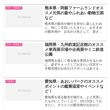
ご紹介します。写真映えする水生植物公
園みずの森や、一年中楽しめるFACEイヅ
熊本県・阿蘇ファームランドオス
九州・沖縄地方
ツマリーナなど、滋...
スメ元気の森やふれあい動物王国
など
熊本県の観光や旅行を存分に楽しむため
に、特にご注目いただきたい、おすすめ
の観光地や、お出かけ先として、皆さん
はどのような場所を思い描かれますか？
壮大な自然が広がる阿蘇ファームランド
や鍋ヶ滝公園をはじめ、家族連れやカッ
福岡県・九州鉄道記念館のオスス
九州・沖縄地方
プル様が1日中楽しめるグ...
メ車両展示場や企画展やミニ鉄道
公園
福岡県を楽しく巡る旅を実現させるため
に、必ずチェックしておきたい注目すべ
き観光地やお出かけスポットはあります
か？福岡県には個性豊かな観光地がたく
さんあります。例えば、九州鉄道記念館
では、九州の鉄道歴史について学ぶこと
愛知県・あおいパークのオススメ
中部地方
ができます。また、北九州...
ポイントの鑑賞温室やイベントな
ど！
愛知県を巡る観光や旅行を、より充実し
たものにしていく上で、ぜひ注目してお
きたい、オススメの観光地やお出かけス
ポットといえば、あなたはどのような場