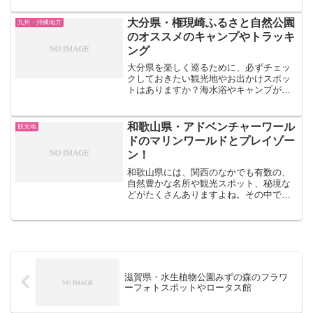
所を思い浮かべますか？のどかな自然の
エネルギーを体感できる、あおいパーク
大分県・権現崎ふるさと自然公園
九州・沖縄地方
や愛知牧場をはじめ、子ど...
のオススメのキャンプやトラッキ
ング
大分県を楽しく巡るために、必ずチェッ
クしておきたい観光地やお出かけスポッ
トはありますか？海水浴やキャンプが楽
しめる権現崎ふるさと自然公園や藤河内
渓谷、美しい花々が楽しめるくじゅう花
公園など、魅力的な場所がたくさんあり
和歌山県・アドベンチャーワール
観光地
ますよ。今回の記事では、...
ドのマリンワールドとプレイゾー
ン！
和歌山県には、関西のなかでも有数の、
自然豊かな名所や観光スポット、秘境な
どがたくさんありますよね。その中でも
特に、子どもも一緒に連れていける、家
族向けのテーマパークや観光地も忘れて
はいけません！こちらの記事では、ファ
ミリー層から長く愛され続...
滋賀県・水生植物公園みずの森のフラワ
ーフォトスポットやロータス館