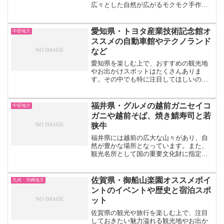
広々とした自然が広がるモクモク手作り
ファームや松坂農業公園ベルファーム、
なばなの里や伊賀流忍者博物館など、魅
力的なスポットがたくさんあります。こ
愛知県・トヨタ産業技術記念館オ
中部地方
の記事では、特にモクモク手...
ススメの自動車館やテクノランド
など
愛知県を楽しむ上で、おすすめの観光地
やお出かけスポットはたくさんありま
す。その中でも特に注目してほしいの
は、トヨタ産業技術記念館と南知多グリ
ーンバレイです。トヨタ産業技術記念館
は、県の歴史を学ぶことができる場所で
福井県・グルメの越前ガニセイコ
中部地方
す。産業の視点から見たトヨタ...
ガニや越前そば、焼き鯖寿司と若
狭牛
福井県には越前の広大な山々があり、自
然が豊かな場所となっています。また、
観光名所として国の重要文化財に指定さ
れているお寺や神社もたくさんあり、観
光地としても人気の高い場所となってい
ます。今回はそのような福井県につい
佐賀県・御船山楽園オススメポイ
九州・沖縄地方
て、福井県にはどのようなご...
ントのイベントや歴史と宿泊スポ
ット
佐賀県の観光や旅行を楽しむ上で、注目
しておきたい魅力溢れる観光地やお出か