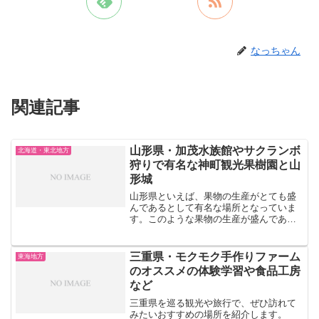
なっちゃん
関連記事
山形県・加茂水族館やサクランボ
北海道・東北地方
狩りで有名な神町観光果樹園と山
形城
山形県といえば、果物の生産がとても盛
んであるとして有名な場所となっていま
す。このような果物の生産が盛んである
ということは土地がとても豊かであると
いう象徴となっています。今回は山形県
の特徴でもある豊かな自然など観光名所
三重県・モクモク手作りファーム
東海地方
について紹介をしていきた...
のオススメの体験学習や食品工房
など
三重県を巡る観光や旅行で、ぜひ訪れて
みたいおすすめの場所を紹介します。