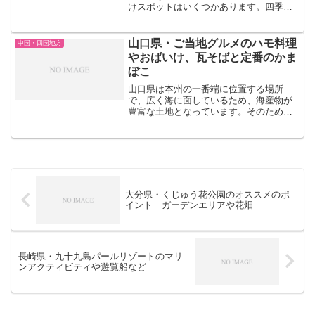
けスポットはいくつかあります。四季の
移ろいを楽しむことができる御船山楽園
や、吉野ヶ里歴史公園、七ツ釜など、豊
かな大地と海の魅力がたくさん詰まった
山口県・ご当地グルメのハモ料理
中国・四国地方
佐賀県は、自然の歴史を感...
やおばいけ、瓦そばと定番のかま
ぼこ
山口県は本州の一番端に位置する場所
で、広く海に面しているため、海産物が
豊富な土地となっています。そのため、
山口県のご当地グルメには海産物を利用
したものが多くなっています。今回はこ
のような山口県にあるご当地グルメにつ
いて紹介をしていきたいと思...
大分県・くじゅう花公園のオススメのポ
イント ガーデンエリアや花畑
長崎県・九十九島パールリゾートのマリ
ンアクティビティや遊覧船など