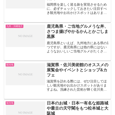
福岡県を楽しく巡る旅を実現させるため
に、必ずチェックしておきたい注目すべ
き観光地やお出かけスポットはあります
か？福岡県には個性豊かな観光地がたく
さんあります。例えば、九州鉄道記念館
では、九州の鉄道歴史について学ぶこと
鹿児島県・ご当地グルメうな丼、
九州・沖縄地方
ができます。また、北九州...
さつま揚げやかるかんとかごしま
黒豚
鹿児島県といえば、九州地方にある県の1
つですが、鹿児島県には他の県にはない
ようなおいしいご当地グルメがたくさん
あります。今回は鹿児島県のご当地グル
メについて紹介していきたいと思いま
す。鹿児島県のご当地グルメ うな
滋賀県・佐川美術館のオススメの
観光地
丼鹿児島県はうなぎの養殖...
展覧会やイベントとショップ&カ
フェ
滋賀県を訪れる際には、ぜひ注目してほ
しい観光地やお出かけスポットがありま
すよね。洗練された芸術が輝く佐川美術
館やミホミュージアム、1日中楽しめるブ
ルーメの丘や成田ふれあい牧場など、滋
賀県は多様な観光地で溢れています。今
日本のお城・日本一有名な姫路城
観光地
回は、滋賀県で特におす...
や最古の天守閣をもつ松本城と大
阪城