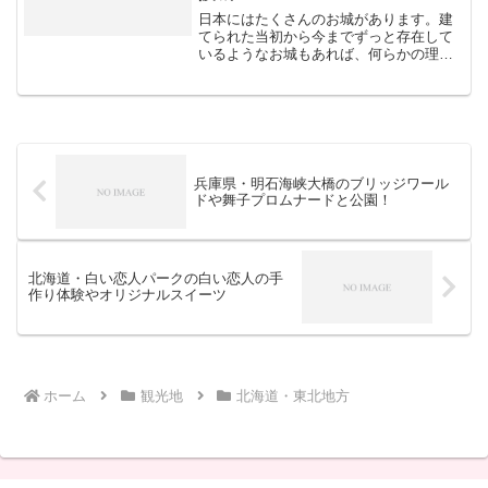
日本にはたくさんのお城があります。建
てられた当初から今までずっと存在して
いるようなお城もあれば、何らかの理由
により立て直されたお城もあります。こ
のような日本にたくさんあるお城の中で
一度は見ておいた方がよいお城にはどの
ようなものがあるのでしょ...
兵庫県・明石海峡大橋のブリッジワール
ドや舞子プロムナードと公園！
北海道・白い恋人パークの白い恋人の手
作り体験やオリジナルスイーツ
ホーム
観光地
北海道・東北地方