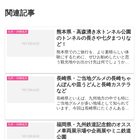
関連記事
熊本県・高森湧き水トンネル公園
九州・沖縄地方
のトンネルの長さや七夕まつりな
ど！
熊本県でのご旅行を、より素晴らしい体
験にするために、ぜひお勧めしたいと思
う観光地やお出かけ先は何でしょうか？
四季折々の楽しみ方ができる高森湧き水
トンネル公園、熊本市動植物園、阿蘇フ
ァームランド、江津湖など、たくさんの
長崎県・ご当地グルメの長崎ちゃ
九州・沖縄地方
魅力的な観光地を持つ熊本...
んぽんや皿うどんと長崎カステラ
など
長崎県といえば、九州地方の中でも特に
ご当地グルメが多い地域として知られて
います。今回は長崎県にたくさんあるご
当地グルメの中でも特におすすめのもの
を紹介していきます。長崎県のご当地グ
ルメ 長崎ちゃんぽん長崎を代表す
福岡県・九州鉄道記念館のオスス
九州・沖縄地方
るご当地グルメといえば長...
メ車両展示場や企画展やミニ鉄道
公園