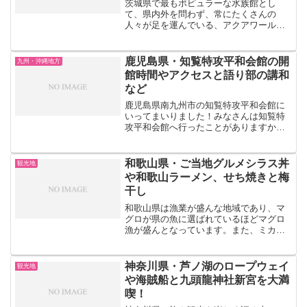
茨城県で最もポピュラーな水族館とし
て、県内外を問わず、常にたくさんの
人々が足を運んでいる、アクアワールド
茨城県大洗水族館という場所について、
あなたは知っていますか？関東地方を中
心に展開されているアクアワールドの中
鹿児島県・知覧特攻平和会館の開
九州・沖縄地方
でも、多種多様なサメと、広大...
館時間やアクセスと語り部の講和
など
鹿児島県南九州市の知覧特攻平和会館に
いってまいりました！みなさんは知覧特
攻平和会館へ行ったことがありますか？
話には聞いていましたが、今回九州に初
上陸しましたので、ぜひ行ってみたいと
思って1番にそこを選びました。土曜日で
和歌山県・ご当地グルメシラス丼
観光地
お天気よく、爽やかな日...
や和歌山ラーメン、せち焼きと梅
干し
和歌山県は漁業が盛んな地域であり、マ
グロが県の魚に選ばれているほどマグロ
漁が盛んとなっています。また、ミカン
の生産量も日本一となっているというこ
とでも知られています。和歌山県は山岳
地帯が多いことから農業や漁業が盛んな
神奈川県・芦ノ湖のロープウェイ
観光地
地域となっています。今回...
や海賊船と九頭龍神社新宮を大満
喫！