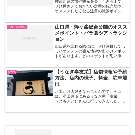
神奈川県の旅や観光を楽しく巡る上で、
ぜひ押さえておきたい定番の観光地や、
オススメしたくなる注目の絶景ポイント
と言えば、あなたはどのような場所を思
い浮かべますか？温泉の名地としても知
られる箱根や、そのすぐそばに広がる芦
山口県・蜂ヶ峯総合公園のオスス
中国・四国地方
ノ湖、定番のお出かけスポ...
メポイント・バラ園やアトラクシ
ョン
山口県を訪れる際には、ぜひ注目してほ
しいオススメの観光地やお出かけスポッ
トがあります。どのスポットが思い浮か
びますか？山口県は豊かな自然に囲まれ
ており、蜂ヶ峯総合公園ややまぐちフラ
ワーランドなどの美しい植物が楽しめる
【うなぎ亭友栄】店舗情報や予約
観光地
場所があります。また、と...
方法、店内の様子、料金、駐車場
は
お出かけ大好きなっちゃんです。今回
は、小田原市にあるうなぎ屋「友栄」
（ともえい）さんに行ってきました。小
田原でおいしいうなぎといえば、【うな
ぎ亭友栄】さんが一番人気のようです。
老舗の人気店で、10時の開店時間前から
行列ができていることも。湯...