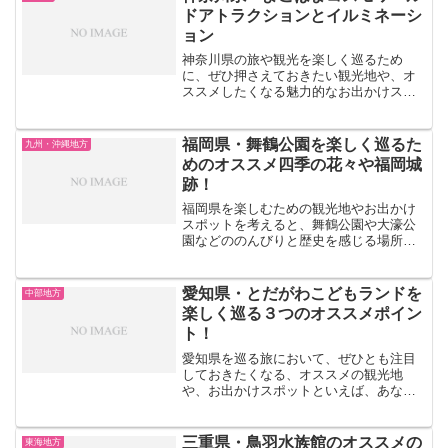
ドアトラクションとイルミネーシ
ョン
神奈川県の旅や観光を楽しく巡るため
に、ぜひ押さえておきたい観光地や、オ
ススメしたくなる魅力的なお出かけスポ
ットといえば、あなたはどのような場所
を思い浮かべますか？家族旅行やデート
にもピッタリな、八景島シーパラダイス
福岡県・舞鶴公園を楽しく巡るた
九州・沖縄地方
やよこはまコスモワールド、...
めのオススメ四季の花々や福岡城
跡！
福岡県を楽しむための観光地やお出かけ
スポットを考えると、舞鶴公園や大濠公
園などののんびりと歴史を感じる場所
や、のこのしまアイランドパークなど美
しい自然を満喫できる場所が思い浮かび
ます。今回はその中でも舞鶴公園に焦点
愛知県・とだがわこどもランドを
中部地方
を当て、注目すべきポイント...
楽しく巡る３つのオススメポイン
ト！
愛知県を巡る旅において、ぜひとも注目
しておきたくなる、オススメの観光地
や、お出かけスポットといえば、あなた
はどのようなスポットを思い浮かべるで
しょうか？家族連れの週末ドライブにも
ピッタリといえる、とだがわこどもラン
三重県・鳥羽水族館のオススメの
東海地方