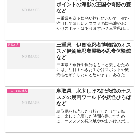
ドをはじめ、のんほいパーク...
ポイントの海獣の王国や奇跡の森
など
三重県を巡る観光や旅行において、ぜひ
注目してほしいオススメの観光地やお出
かけスポットはありますか？三重県は美
しい海に囲まれており、鳥羽水族館や伊
勢シーパラダイスなどで海の魅力を楽し
むことができます。また、ナガシマスパ
三重県・伊賀流忍者博物館のオス
東海地方
ーランドや志摩スペイン村...
スメ伊賀流忍者屋敷や忍者体験館
など
三重県の旅行や観光をもっと楽しむため
には、注目すべきお出かけスポットや観
光地を紹介したいと思います。あなたは
どんな場所を思い浮かべますか？三重県
には伝説が詰まった伊賀流忍者博物館
や、自然を満喫できる松坂農業公園ベル
鳥取県・水木しげる記念館のオス
中国・四国地方
ファームやモクモク手作りフ...
スメの漫画ワールドや妖怪ひろば
など
鳥取県を観光したり旅行したりする際
に、楽しく充実した時間を過ごすため
に、オススメの観光地やお出かけスポッ
トがありますよ。どのようなスポットを
思い浮かべますか？鳥取県には、日本の
漫画文化を楽しむことができる水木しげ