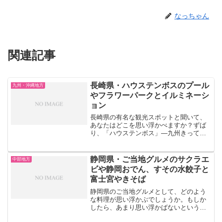
なっちゃん
関連記事
長崎県・ハウステンボスのプール
九州・沖縄地方
やフラワーパークとイルミネーシ
ョン
長崎県の有名な観光スポットと聞いて、
あなたはどこを思い浮かべますか？ずば
り、「ハウステンボス」―九州きっての
定番エリアとしては、やはり外せないと
ころですよね！こちらの記事では、長崎
県で長年の人気を誇る「ハウステンボ
静岡県・ご当地グルメのサクラエ
中部地方
ス」のオススメポイントにつ...
ビや静岡おでん、すその水餃子と
富士宮やきそば
静岡県のご当地グルメとして、どのよう
な料理が思い浮かぶでしょうか。もしか
したら、あまり思い浮かばないという方
もいるかもしれませんが、静岡県にはた