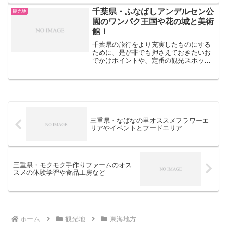
と自然の鍾乳洞の中でも最大規模の秋芳
洞。こちらの記事では、山口県の秘境で
千葉県・ふなばしアンデルセン公
観光地
ある秋芳洞について、その見...
園のワンパク王国や花の城と美術
館！
千葉県の旅行をより充実したものにする
ために、是が非でも押さえておきたいお
でかけポイントや、定番の観光スポット
といえば、あなたはどのような場所を思
い浮かべますか？絶景とドライブルート
が共存する房総半島をはじめ、清水公園
やふなばしアンデルセン公...
三重県・なばなの里オススメフラワーエ
リアやイベントとフードエリア
三重県・モクモク手作りファームのオス
スメの体験学習や食品工房など
ホーム
観光地
東海地方