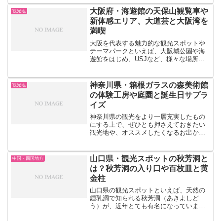
くさんのおいしいご当地グルメがたくさ
んあります。今回はそのような静岡県に
大阪府・海遊館の天保山観覧車や
観光地
あるおいしいご当地グルメ...
新体感エリア、大道芸と大阪湾を
満喫
大阪を代表する魅力的な観光スポットや
テーマパークといえば、大阪城公園や海
遊館をはじめ、USJなど、様々な場所が
挙げられますよね。とくに、生き物と触
れ合えるというポイントがある大阪のス
ポットであれば、家族連れはもちろん、
神奈川県・箱根ガラスの森美術館
観光地
デートでも訪れてみたく...
の体験工房や庭園と誕生日サプラ
イズ
神奈川県の観光をより一層充実したもの
にする上で、ぜひとも押さえておきたい
観光地や、オススメしたくなるお出かけ
スポットといえば、あなたはどのような
場所を思い浮かべますか？デートや家族
旅行でも訪れたくなる、新江ノ島水族館
山口県・観光スポットの秋芳洞と
中国・四国地方
や八景島シーパラダイスを...
は？秋芳洞の入り口や百枚皿と黄
金柱
山口県の観光スポットといえば、天然の
鍾乳洞で知られる秋芳洞（あきよしど
う）が、近年とても有名になっています
よね！日本各地に点在している、まるご